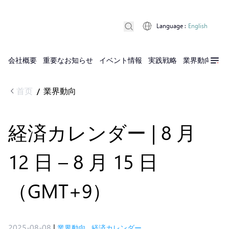
Language
:
English
会社概要
重要なお知らせ
イベント情報
実践戦略
業界動向
実
首页
業界動向
/
経済カレンダー | 8 月
12 日 – 8 月 15 日
（GMT+9）
2025-08-08
|
業界動向
,
経済カレンダー