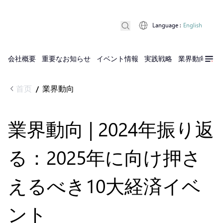
Language
:
English
会社概要
重要なお知らせ
イベント情報
実践戦略
業界動向
実
首页
業界動向
/
業界動向 | 2024年振り返
る：2025年に向け押さ
えるべき10大経済イベ
ント