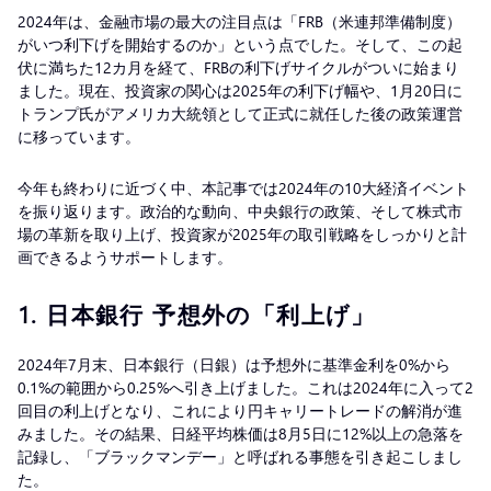
2024年は、金融市場の最大の注目点は「FRB（米連邦準備制度）
がいつ利下げを開始するのか」という点でした。そして、この起
伏に満ちた12カ月を経て、FRBの利下げサイクルがついに始まり
ました。現在、投資家の関心は2025年の利下げ幅や、1月20日に
トランプ氏がアメリカ大統領として正式に就任した後の政策運営
に移っています。
今年も終わりに近づく中、本記事では2024年の10大経済イベント
を振り返ります。政治的な動向、中央銀行の政策、そして株式市
場の革新を取り上げ、投資家が2025年の取引戦略をしっかりと計
画できるようサポートします。
1.
日本銀行 予想外の「利上げ」
2024年7月末、日本銀行（日銀）は予想外に基準金利を0%から
0.1%の範囲から0.25%へ引き上げました。これは2024年に入って2
回目の利上げとなり、これにより円キャリートレードの解消が進
みました。その結果、日経平均株価は8月5日に12%以上の急落を
記録し、「ブラックマンデー」と呼ばれる事態を引き起こしまし
た。