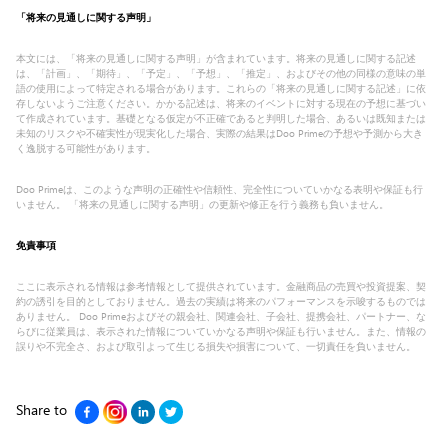
「
将来の見通しに関する声明
」
本文には、「将来の見通しに関する声明」が含まれています。将来の見通しに関する記述
は、「計画」、「期待」、「予定」、「予想」、「推定」、およびその他の同様の意味の単
語の使用によって特定される場合があります。これらの「将来の見通しに関する記述」に依
存しないようご注意ください。かかる記述は、将来のイベントに対する現在の予想に基づい
て作成されています。基礎となる仮定が不正確であると判明した場合、あるいは既知または
未知のリスクや不確実性が現実化した場合、実際の結果はDoo Primeの予想や予測から大き
く逸脱する可能性があります。
Doo Primeは、このような声明の正確性や信頼性、完全性についていかなる表明や保証も行
いません。 「将来の見通しに関する声明」の更新や修正を行う義務も負いません。
免責事項
ここに表示される情報は参考情報として提供されています。金融商品の売買や投資提案、契
約の誘引を目的としておりません。過去の実績は将来のパフォーマンスを示唆するものでは
ありません。 Doo Primeおよびその親会社、関連会社、子会社、提携会社、パートナー、な
らびに従業員は、表示された情報についていかなる声明や保証も行いません。また、情報の
誤りや不完全さ、および取引よって生じる損失や損害について、一切責任を負いません。
Share to