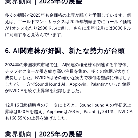
業界動向 |
2025年の展望
多くの機関が2025年も金価格の上昇が続くと予測しています。例
えば、ゴールドマン・サックスは2025年初頭までにゴールド価格
が1オンスあたり2900ドルに達し、さらに来年12月には3000ドル
に到達すると見込んでいます。
6
.
AI関連株が好調、新たな勢力が台頭
2024年の米国株式市場では、AI関連の概念株や関連する半導体、
チップセクターが引き続き高い注目を集め、多くの銘柄が大きく
成長しました。NVIDIAはその確かな実力で株価を堅調に伸ばしま
したが、一方でSoundHound AI、Applovin、Palantirといった銘柄
がNVIDIAを凌ぐ上昇率を記録しました。
12月16日終値時点のデータによると、SoundHound AIの年初来上
昇率は820％を超え、Applovinは763％、Palantirは341％、NVIDIA
も166.55％の上昇を遂げました。
業界動向 |
2025年の展望