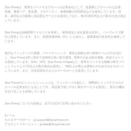
Doo Primeは、業界をリードするグローバル証券会社として、投資家にグローバルな証券、
先物、通貨ペア、貴金属、コモディティ、株価指数のCFD商品などを提供しています。現
在、40万以上の顧客に高品質なサービスを提供しており、毎月100万件以上の取引注文が成立
しています。
Doo Primeは金融規制ライセンスを保有し、顧客資金と会社資金は分別し、バークレイズ銀
行に保管しています。また、損害賠償保険（PII）にも加入し、顧客資金の安全性を確保して
います。
強力なフィンテックの基盤、パートナーシップ、豊富な経験を持つ技術チームの力を活か
し、Doo Primeは常に安全で信頼性の高い取引環境、競争力のある取引価格、約定スピード
を提供しています。MT4、MT5、Doo Prime InTradeなど、業界をリードする複数の取引プラ
ットフォームで1万以上の取引商品を提供し、190以上の異なる通貨の入出金方法をサポート
しています。また、日本語対応のカスタマーサポートを提供しています。
Doo Primeのビジョンとミッションは、フィンテックを核とし、国際的にトップクラスのグ
ローバル証券会社となることです。高品質で使いやすい取引サービスを提供し、取引の機会
を広げることを目指しています。
Doo Primeについての詳細は、以下の方法でお問い合わせください
Eメール
カスタマーサポート：jp.support@dooprime.com
アカウントマネージャー：jp.sales@dooprime.com