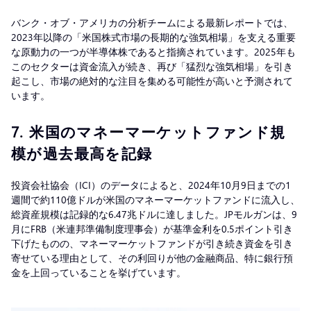
バンク・オブ・アメリカの分析チームによる最新レポートでは、
2023年以降の「米国株式市場の長期的な強気相場」を支える重要
な原動力の一つが半導体株であると指摘されています。2025年も
このセクターは資金流入が続き、再び「猛烈な強気相場」を引き
起こし、市場の絶対的な注目を集める可能性が高いと予測されて
います。
7.
米国のマネーマーケットファンド規
模が過去最高を記録
投資会社協会（ICI）のデータによると、2024年10月9日までの1
週間で約110億ドルが米国のマネーマーケットファンドに流入し、
総資産規模は記録的な6.47兆ドルに達しました。JPモルガンは、9
月にFRB（米連邦準備制度理事会）が基準金利を0.5ポイント引き
下げたものの、マネーマーケットファンドが引き続き資金を引き
寄せている理由として、その利回りが他の金融商品、特に銀行預
金を上回っていることを挙げています。