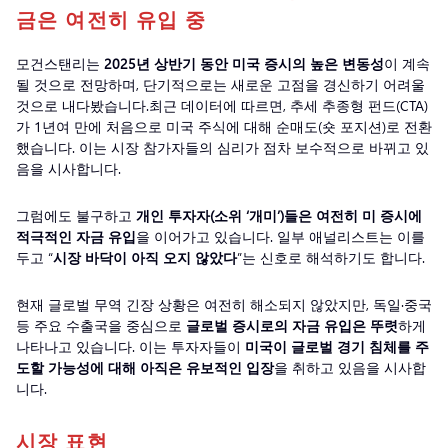
금은 여전히 유입 중
모건스탠리는
2025년 상반기 동안 미국 증시의 높은 변동성
이 계속
될 것으로 전망하며, 단기적으로는 새로운 고점을 경신하기 어려울
것으로 내다봤습니다.최근 데이터에 따르면, 추세 추종형 펀드(CTA)
가 1년여 만에 처음으로 미국 주식에 대해 순매도(숏 포지션)로 전환
했습니다. 이는 시장 참가자들의 심리가 점차 보수적으로 바뀌고 있
음을 시사합니다.
그럼에도 불구하고
개인 투자자(소위 ‘개미’)들은 여전히 미 증시에
적극적인 자금 유입
을 이어가고 있습니다. 일부 애널리스트는 이를
두고 “
시장 바닥이 아직 오지 않았다
”는 신호로 해석하기도 합니다.
현재 글로벌 무역 긴장 상황은 여전히 해소되지 않았지만, 독일·중국
등 주요 수출국을 중심으로
글로벌 증시로의 자금 유입은 뚜렷
하게
나타나고 있습니다. 이는 투자자들이
미국이 글로벌 경기 침체를 주
도할 가능성에 대해 아직은 유보적인 입장
을 취하고 있음을 시사합
니다.
시장 표현