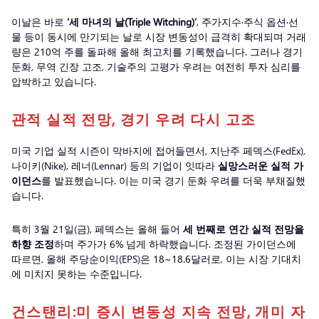
이날은 바로
‘세 마녀의 날(Triple Witching)’
, 주가지수·주식 옵션·선
물 등이 동시에 만기되는 날로 시장 변동성이 급격히 확대되며 거래
량은 210억 주를 돌파해 올해 최고치를 기록했습니다. 그러나 경기
둔화, 무역 긴장 고조, 기술주의 고평가 우려는 여전히 투자 심리를
압박하고 있습니다.
관적 실적 전망, 경기 우려 다시 고조
미국 기업 실적 시즌이 막바지에 접어들면서, 지난주 페덱스(FedEx),
나이키(Nike), 레너(Lennar) 등의 기업이 잇따라
실망스러운 실적 가
이던스
를 발표했습니다. 이는 미국 경기 둔화 우려를 더욱 부채질했
습니다.
특히 3월 21일(금), 페덱스는 올해 들어
세 번째로 연간 실적 전망을
하향 조정
하며 주가가 6% 넘게 하락했습니다. 조정된 가이던스에
따르면, 올해 주당순이익(EPS)은 18~18.6달러로, 이는 시장 기대치
에 미치지 못하는 수준입니다.
건스탠리:미 증시 변동성 지속 전망, 개미 자