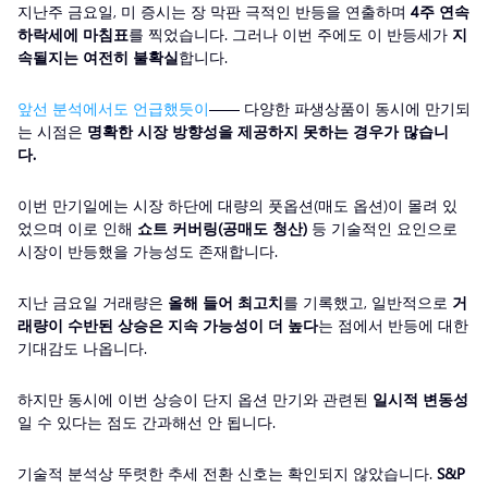
지난주 금요일, 미 증시는 장 막판 극적인 반등을 연출하며
4주 연속
하락세에 마침표
를 찍었습니다. 그러나 이번 주에도 이 반등세가
지
속될지는 여전히 불확실
합니다.
앞선 분석에서도 언급했듯이
—— 다양한 파생상품이 동시에 만기되
는 시점은
명확한 시장 방향성을 제공하지 못하는 경우가 많습니
다.
이번 만기일에는 시장 하단에 대량의 풋옵션(매도 옵션)이 몰려 있
었으며 이로 인해
쇼트 커버링(공매도 청산)
등 기술적인 요인으로
시장이 반등했을 가능성도 존재합니다.
지난 금요일 거래량은
올해 들어 최고치
를 기록했고, 일반적으로
거
래량이 수반된 상승은 지속 가능성이 더 높다
는 점에서 반등에 대한
기대감도 나옵니다.
하지만 동시에 이번 상승이 단지 옵션 만기와 관련된
일시적 변동성
일 수 있다는 점도 간과해선 안 됩니다.
기술적 분석상 뚜렷한 추세 전환 신호는 확인되지 않았습니다.
S&P