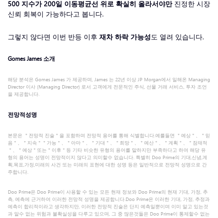
500 지수가 200일 이동평균선 위로 확실히 올라서야만
진정한 시장
신뢰 회복이 가능하다고 봅니다.
그렇지 않다면 이번 반등 이후
재차 하락 가능성
도 열려 있습니다.
Gomes James 소개
해당 분석은 Gomes James 가 제공하며, James 는 22년 이상 JP Morgan에서 일해온 Managing
Director 이사 (Managing Director) 로서 고객에게 전문적인 주식, 선물 거래 서비스, 투자 조언
을 제공합니다.
전망적성명
본문은 ＂전망적 진술＂을 포함하며 전망적 용어를 통해 식별합니다.예를들면 ＂예상＂、＂믿
음＂、＂지속＂＂가능＂、＂아마＂、＂기대＂、＂희망＂、＂예산＂、＂계획＂、＂잠재적
＂、＂예상＂또는＂이후＂등 기타 비슷한 유형의 용어를 말하지만 부족하다고 하여 해당 유
형의 용어는 성명이 전망적이지 않다고 의미할수 없습니다. 특별히 Doo Prime의 기대,신념,계
획,목표,가정,미래의 사건 또는 미래의 표현에 대한 성명 등은 일반적으로 전망적 성명으로 간
주합니다.
Doo Prime은 Doo Prime이 사용할 수 있는 모든 현재 정보와 Doo Prime의 현재 기대, 가정, 추
측, 예측에 근거하여 이러한 전망적 성명을 제공합니다.Doo Prime은 이러한 기대, 가정, 추정과
예측이 합리적이라고 생각하지만, 이러한 전망적 진술은 단지 예측일뿐이며 이미 알고 있는것
과 알수 없는 위험과 불확실성을 다루고 있으며, 그 중 많은것들은 Doo Prime이 통제할수 없는