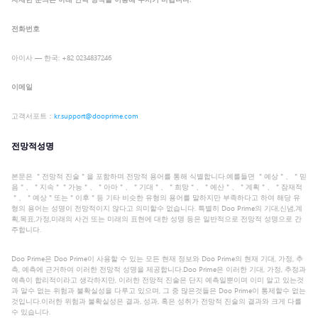
전화번호
아이사 — 한국: +82 0234837246
이메일
고객서포트：
kr.support@dooprime.com
전망적성명
본문은 ＂전망적 진술＂을 포함하며 전망적 용어를 통해 식별합니다.예를들면 ＂예상＂、＂믿
음＂、＂지속＂＂가능＂、＂아마＂、＂기대＂、＂희망＂、＂예산＂、＂계획＂、＂잠재적
＂、＂예상＂또는＂이후＂등 기타 비슷한 유형의 용어를 말하지만 부족하다고 하여 해당 유
형의 용어는 성명이 전망적이지 않다고 의미할수 없습니다. 특별히 Doo Prime의 기대,신념,계
획,목표,가정,미래의 사건 또는 미래의 표현에 대한 성명 등은 일반적으로 전망적 성명으로 간
주합니다.
Doo Prime은 Doo Prime이 사용할 수 있는 모든 현재 정보와 Doo Prime의 현재 기대, 가정, 추
측, 예측에 근거하여 이러한 전망적 성명을 제공합니다.Doo Prime은 이러한 기대, 가정, 추정과
예측이 합리적이라고 생각하지만, 이러한 전망적 진술은 단지 예측일뿐이며 이미 알고 있는것
과 알수 없는 위험과 불확실성을 다루고 있으며, 그 중 많은것들은 Doo Prime이 통제할수 없는
것입니다.이러한 위험과 불확실성은 결과, 성과, 혹은 성취가 전망적 진술의 결과와 크게 다를
수 있습니다.