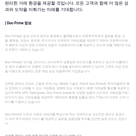
편리한 거래 환경을 제공할 것입니다. 모든 고객과 함께 더 많은 성
과와 도약을 이뤄가는 미래를 기대합니다.
| Doo Prime 정보
Doo Prime은 업계 선두의 온라인 증권회사 플랫폼으로서 전문투자자에게 글로벌 증권, 선
물, 통화쌍, 귀금속, 원자재, 주가지수의 차액계약 거래상품을 제공하기 위하여 전문투자자에
게 40만개 이상의 전문고객에게 양질의 거래중개서비스를 제공하고 있으며 매월 100만개 이상
의 주문이 거래되고 있습니다.
Doo Prime은 세이셸, 모리셔스, 바누아투의 금융감독 라이선스를 보유하고 있으며 바클레이
즈 뱅크 바클레이즈 은행에 고객과 회사 자금을 분리하여 예탁하고 있으며 고객의 자금 안전
을 다중으로 보장하는 전문 책임 보상 보험(PII)에 가입했습니다.
강력한 핀테크 인프라, 긴밀한 파트너십, 베테랑 기술진 덕분에 Doo Prime은 투자자들에게 항
상 안전하고 신뢰할 수 있는 거래환경, 경쟁력 있는 거래원가, 빠른 거래실행 통로를 제공하고
있으며 MT4, MT5, TradingView, Doo Prime Intrade 등 다양한 업종의 선도적인 거래단말기에 1
만가지가 넘는 거래상품을 제공하며 150여개의 통화별 입출금 방식, 7*24시간 다국어 고객 서
비스를 지원하고 있습니다.
Doo Prime의 비전과 사명은 핀테크를 핵심으로 하는 국제적으로 선도적인 온라인 증권사
가 되어 투자자에게 서비스를 제공하고 글로벌 금융상품 투자를 간단한 일로 만드는 것입니
다.
자세한 문의는 아래 연락 방식을 이용해 주시기 바랍니다: