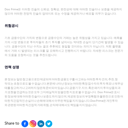
Doo Prime은 이러한 진술의 신뢰성, 정확성, 완전성에 대해 어떠한 진술이나 보증을 제공하지
않으며 어떠한 전망적 진술의 업데이트 또는 수정을 제공하거나 배포할 의무가 없습니다.
위험공시
기초 금융수단의 가치와 변동으로 금융수단의 거래는 높은 위험성을 가지고 있습니다. 예측불
가의 시장 변동으로 투자자들의 초기 투자를 넘어서는 막대한 손실이 단기간에 발생할 수 있습
니다. 금융수단의 지난 수치는 결코 추후에도 동일할 것이라는 의미가 아닙니다. 저희 플랫폼
에서 거래 시 발생되는 리스크를 잘 요해하시고 진행하시기 바랍니다. 자세한 리스크는 전문가
의 도움을 요청하시는 것을 추천드립니다.
면책 성명
본 정보는 일반 참고용으로만 제공되며 어떠한 금융도구를 사고파는 어떠한 투자 건의, 추천, 청
약 또는 초청으로도 볼 수 없습니다.본문에 나타난 정보는 어떠한 특정 접수자의 투자 목표나 재무상
태를 참고하거나 고려하지 않은채 준비되어 있습니다.금융기구, 지수, 혹은 패키지 투자상품의 과
거 표현을 언급하는것은 모두 그 미래실적의 믿을만한 지표로 볼 수 없습니다. Doo Prime은 표시
된 정보에 대해 어떠한 진술이나 보증도 하지 않으며, 제공된 정보의 부정확함과 불완전으로 인한 어
떠한 직간접적인 손실이나 손해에 대해서 아무런 책임을 지지 않습니다.Doo Prime은 개인투자
와 관련된 어떠한 직간접적 거래 위험, 손익에 대해서도 책임을 지지 않습니다.
Share to