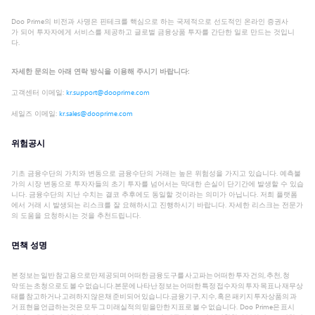
Doo Prime의 비전과 사명은 핀테크를 핵심으로 하는 국제적으로 선도적인 온라인 증권사
가 되어 투자자에게 서비스를 제공하고 글로벌 금융상품 투자를 간단한 일로 만드는 것입니
다.
자세한 문의는 아래 연락 방식을 이용해 주시기 바랍니다:
고객센터 이메일:
kr.support@dooprime.com
세일즈 이메일:
kr.sales@dooprime.com
위험공시
기초 금융수단의 가치와 변동으로 금융수단의 거래는 높은 위험성을 가지고 있습니다. 예측불
가의 시장 변동으로 투자자들의 초기 투자를 넘어서는 막대한 손실이 단기간에 발생할 수 있습
니다. 금융수단의 지난 수치는 결코 추후에도 동일할 것이라는 의미가 아닙니다. 저희 플랫폼
에서 거래 시 발생되는 리스크를 잘 요해하시고 진행하시기 바랍니다. 자세한 리스크는 전문가
의 도움을 요청하시는 것을 추천드립니다.
면책 성명
본 정보는 일반 참고용으로만 제공되며 어떠한 금융도구를 사고파는 어떠한 투자 건의, 추천, 청
약 또는 초청으로도 볼 수 없습니다.본문에 나타난 정보는 어떠한 특정 접수자의 투자 목표나 재무상
태를 참고하거나 고려하지 않은채 준비되어 있습니다.금융기구, 지수, 혹은 패키지 투자상품의 과
거 표현을 언급하는것은 모두 그 미래실적의 믿을만한 지표로 볼 수 없습니다. Doo Prime은 표시