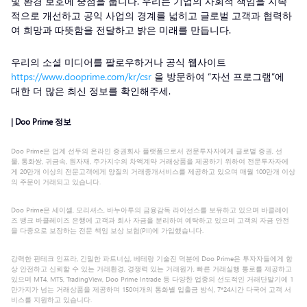
및 환경 보호에 중점을 둡니다. 우리는 기업의 사회적 책임을 지속
적으로 개선하고 공익 사업의 경계를 넓히고 글로벌 고객과 협력하
여 희망과 따뜻함을 전달하고 밝은 미래를 만듭니다.
우리의 소셜 미디어를 팔로우하거나 공식 웹사이트
https://www.dooprime.com/kr/csr
을 방문하여 “자선 프로그램”에
대한 더 많은 최신 정보를 확인해주세.
| Doo Prime 정보
Doo Prime은 업계 선두의 온라인 증권회사 플랫폼으로서 전문투자자에게 글로벌 증권, 선
물, 통화쌍, 귀금속, 원자재, 주가지수의 차액계약 거래상품을 제공하기 위하여 전문투자자에
게 20만개 이상의 전문고객에게 양질의 거래중개서비스를 제공하고 있으며 매월 100만개 이상
의 주문이 거래되고 있습니다.
Doo Prime은 세이셸, 모리셔스, 바누아투의 금융감독 라이선스를 보유하고 있으며 바클레이
즈 뱅크 바클레이즈 은행에 고객과 회사 자금을 분리하여 예탁하고 있으며 고객의 자금 안전
을 다중으로 보장하는 전문 책임 보상 보험(PII)에 가입했습니다.
강력한 핀테크 인프라, 긴밀한 파트너십, 베테랑 기술진 덕분에 Doo Prime은 투자자들에게 항
상 안전하고 신뢰할 수 있는 거래환경, 경쟁력 있는 거래원가, 빠른 거래실행 통로를 제공하고
있으며 MT4, MT5, TradingView, Doo Prime Intrade 등 다양한 업종의 선도적인 거래단말기에 1
만가지가 넘는 거래상품을 제공하며 150여개의 통화별 입출금 방식, 7*24시간 다국어 고객 서
비스를 지원하고 있습니다.