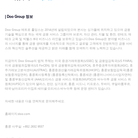
| Doo Group 정보
Doo Group 메트로 홀딩스는 2014년에 설립되었으며 본사는 싱가폴에 위치하고 있으며 금융
기술을 핵심으로 하는 국제 금융 서비스 그룹이며 브로커, 자산 관리, 지불 및 환전, 핀테크, 재
테크 교육 및 빅헬스 6대 비즈니스 라인을 보유하고 있습니다.Doo Group은 분야별 비즈니스
의 시너지를 통해 금융 생태계를 지속적으로 개선하고 글로벌 고객에게 전방위적인 금융 서비
스와 혁신적인 솔루션을 제공하고 밝은 미래를 함께 모색하기 위해 노력하고 있습니다.
지금까지 Doo Group의 법적 주체는 미국 증권거래위원회(USSEC) 및 금융업감독국(US FINRA),
미국 금융범죄집행국(US FinCEN), 영국 금융행위감독국(UKFCA), 호주증권투자위원회(ASIC), 호
주거래보고분석센터(AUSTRAC), 홍콩증권선물거래감독위원회(HKSFC), 홍콩보험업감독국(홍콩
보험중개업면허), 홍콩회사등록청 (홍콩등록신탁회사), 홍콩세관 (홍콩머니서비스사업자면허)
및 홍콩부동산감독국 (AAA)모리셔스 금융 서비스 위원회(MUFSC)와 바누아투 금융 서비스 위
원회(VUFSC)가 있으며 댈러스, 런던, 싱가포르, 홍콩, 시드니, 키프로스, 두바이, 쿠알라룸푸르,
태국·남아프리카·이집트·세이셸·모리셔스·바누아투 등에 운영 센터가 있습니다.
자세한 내용은 다음 연락처로 문의해주세요.
홈페이지:doo.com
홍콩 사무실: +852 2632 9557