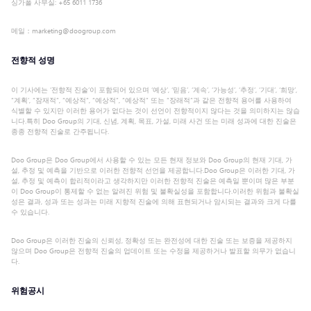
싱가폴 사무실: +65 6011 1736
메일：marketing@doogroup.com
전향적 성명
이 기사에는 ‘전향적 진술’이 포함되어 있으며 ‘예상’, ‘믿음’, ‘계속’, ‘가능성’, ‘추정’, ‘기대’, ‘희망’,
“계획’, “잠재적”, “예상적”, “예상적”, “예상적” 또는 “장래적”과 같은 전향적 용어를 사용하여
식별할 수 있지만 이러한 용어가 없다는 것이 선언이 전향적이지 않다는 것을 의미하지는 않습
니다.특히 Doo Group의 기대, 신념, 계획, 목표, 가설, 미래 사건 또는 미래 성과에 대한 진술은
종종 전향적 진술로 간주됩니다.
Doo Group은 Doo Group에서 사용할 수 있는 모든 현재 정보와 Doo Group의 현재 기대, 가
설, 추정 및 예측을 기반으로 이러한 전향적 선언을 제공합니다.Doo Group은 이러한 기대, 가
설, 추정 및 예측이 합리적이라고 생각하지만 이러한 전향적 진술은 예측일 뿐이며 많은 부분
이 Doo Group이 통제할 수 없는 알려진 위험 및 불확실성을 포함합니다.이러한 위험과 불확실
성은 결과, 성과 또는 성과는 미래 지향적 진술에 의해 표현되거나 암시되는 결과와 크게 다를
수 있습니다.
Doo Group은 이러한 진술의 신뢰성, 정확성 또는 완전성에 대한 진술 또는 보증을 제공하지
않으며 Doo Group은 전향적 진술의 업데이트 또는 수정을 제공하거나 발표할 의무가 없습니
다.
위험공시