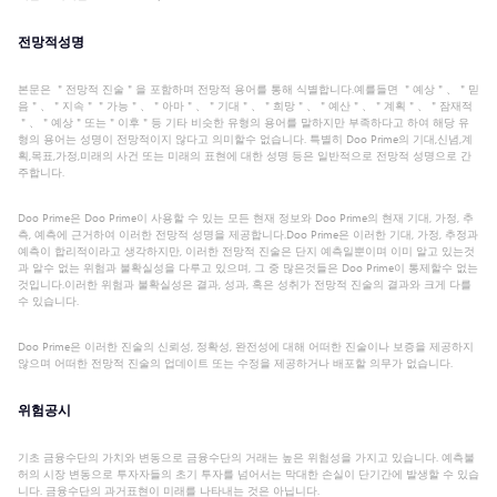
전망적성명
본문은 ＂전망적 진술＂을 포함하며 전망적 용어를 통해 식별합니다.예를들면 ＂예상＂、＂믿
음＂、＂지속＂＂가능＂、＂아마＂、＂기대＂、＂희망＂、＂예산＂、＂계획＂、＂잠재적
＂、＂예상＂또는＂이후＂등 기타 비슷한 유형의 용어를 말하지만 부족하다고 하여 해당 유
형의 용어는 성명이 전망적이지 않다고 의미할수 없습니다. 특별히 Doo Prime의 기대,신념,계
획,목표,가정,미래의 사건 또는 미래의 표현에 대한 성명 등은 일반적으로 전망적 성명으로 간
주합니다.
Doo Prime은 Doo Prime이 사용할 수 있는 모든 현재 정보와 Doo Prime의 현재 기대, 가정, 추
측, 예측에 근거하여 이러한 전망적 성명을 제공합니다.Doo Prime은 이러한 기대, 가정, 추정과
예측이 합리적이라고 생각하지만, 이러한 전망적 진술은 단지 예측일뿐이며 이미 알고 있는것
과 알수 없는 위험과 불확실성을 다루고 있으며, 그 중 많은것들은 Doo Prime이 통제할수 없는
것입니다.이러한 위험과 불확실성은 결과, 성과, 혹은 성취가 전망적 진술의 결과와 크게 다를
수 있습니다.
Doo Prime은 이러한 진술의 신뢰성, 정확성, 완전성에 대해 어떠한 진술이나 보증을 제공하지
않으며 어떠한 전망적 진술의 업데이트 또는 수정을 제공하거나 배포할 의무가 없습니다.
위험공시
기초 금융수단의 가치와 변동으로 금융수단의 거래는 높은 위험성을 가지고 있습니다. 예측불
허의 시장 변동으로 투자자들의 초기 투자를 넘어서는 막대한 손실이 단기간에 발생할 수 있습
니다. 금융수단의 과거표현이 미래를 나타내는 것은 아닙니다.