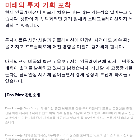
미래의 투자 기회 포착:
현재 인플레이션이 빠르게 치솟는 것은 많은 가능성을 열어두고 있
습니다. 상황이 계속 악화되면 경기 침체와 스태그플레이션까지 목
격될 수 있습니다.
투자자들은 시장 시황과 인플레이션에 민감한 사건에도 계속 관심
을 가지고 포트폴리오에 어떤 영향을 미칠지 평가해야 합니다.
마지막으로 미국의 최근 고용보고서는 인플레이션에 맞서는 연준의
계획이 효과를 발휘하고 있다고 밝혔습니다. 지난달 미 고용증가율
둔화는 금리인상 시기에 접어들면서 경제 성장이 부진에 빠져들고
있습니다.
| Doo Prime 관련소개
Doo Prime은 Doo Group 의 온라인 증권 브랜드로 전문 투자자들에게 글로벌 금융상품 증권,
선물,외환,에너지,주식지수,펀드 차익 거래 상품을 제공하고 있고 현재 60,000여 개 이상의 전문
고객에게 다양한 거래 중개 서비스를 제공하고 있으며 월 100만건 이상의 주문이 체결되고 있
습니다.
Doo Prime은 세이셸,모리셔스,바누아투의 라이선스를 보유하고 있으며,댈러스,시드니,싱가폴,
홍콩,두바이,쿠알라룸푸르 등에 지사를 설립 하였습니다.