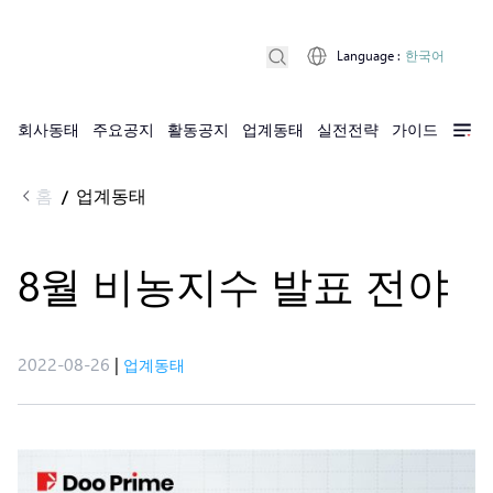
Language
:
한국어
회사동태
주요공지
활동공지
업계동태
실전전략
가이드
홈
업계동태
/
8월 비농지수 발표 전야​
2022-08-26
|
업계동태