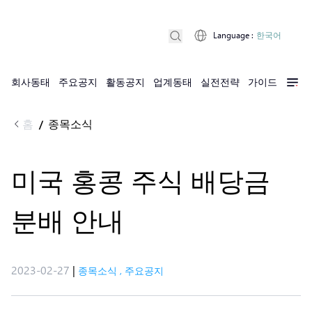
Language
:
한국어
회사동태
주요공지
활동공지
업계동태
실전전략
가이드
홈
종목소식
/
미국 홍콩 주식 배당금
분배 안내
2023-02-27
|
종목소식
,
주요공지