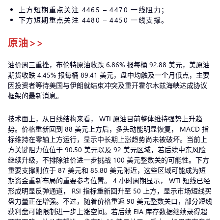
上方短期重点关注 4465 – 4470 一线阻力；
下方短期重点关注 4480 – 4450 一线支撑。
原油>>
油价周三重挫，布伦特原油收跌 6.86% 报每桶 92.88 美元，美原油
期货收跌 4.45% 报每桶 89.41 美元，盘中均触及一个月低点，主要
因投资者等待美国与伊朗就结束冲突及重开霍尔木兹海峡达成协议
框架的最新消息。
技术面上，从日线结构来看， WTI 原油目前整体维持强势上升趋
势。价格重新回到 88 美元上方后，多头动能明显恢复， MACD 指
标维持在零轴上方运行，显示中长期上涨趋势尚未被破坏。当前上
方关键阻力位位于 90.50 美元以及 92 美元区域，若后续中东风险
继续升级，不排除油价进一步挑战 100 美元整数关的可能性。下方
重要支撑则位于 87 美元和 85.80 美元附近，这些区域可能成为短
期资金重新布局的重要参考位置。 4 小时周期显示， WTI 短线已经
形成明显反弹通道， RSI 指标重新回升至 50 上方，显示市场短线买
盘力量正在增强。不过，随着价格重返 90 美元整数关口，部分短线
获利盘可能限制进一步上涨空间。若后续 EIA 库存数据继续录得超