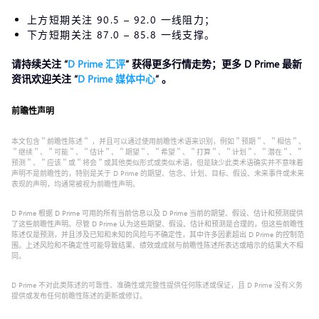
上方短期关注 90.5 – 92.0 一线阻力；
下方短期关注 87.0 – 85.8 一线支撑。
请持续关注 “
D Prim
e
汇评
” 获得更多行情走势；更多 D Prime 最新
资讯欢迎关注 “
D Prime 媒体中心
” 。
前瞻性声明
本文包含＂前瞻性陈述＂ ，并且可以通过使用前瞻性术语来识别，例如＂预期＂、＂相信＂、
＂继续＂、＂可能＂、＂估计＂、＂期望＂、＂希望＂、＂打算＂、＂计划＂、＂潜在＂、＂
预测＂、＂应该＂或＂将会＂或其他类似形式或类似术语，但是缺少此类术语确实并不意味着
声明不是前瞻性的，特别是关于 D Prime 的期望、信念、计划、目标、假设、未来事件或未来
表现的声明，均通常被视为前瞻性声明。
D Prime 根据 D Prime 可用的所有当前信息以及 D Prime 当前的期望、假设、估计和预测提供
了这些前瞻性声明。尽管 D Prime 认为这些期望、假设、估计和预测是合理的，但这些前瞻性
陈述仅是预测，并且涉及已知和未知的风险与不确定性，其中许多因素超出 D Prime 的控制范
围。上述风险和不确定性可能导致结果、绩效或成就与前瞻性陈述所表达或暗示的结果大不相
同。
D Prime 不对此类陈述的可靠性、准确性或完整性提供任何陈述或保证，且 D Prime 没有义务
提供或发布任何前瞻性陈述的更新或修订。