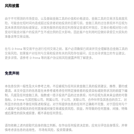
风险披露
由于不可预测的市场变动、以及基础金融工具的价值和价格波动，金融工具的交易涉及高度风
险，可能会在短时间内造成超过投资者初始投资的巨额亏损。金融工具的过往表现并不应视为
其未来表现的指标或保证。对某些服务的投资应利用保证金或杠杆效应，交易价格相对较小的
变动可能会对客户的投资产生不成比例的巨大影响，因此客户在利用时应做好承受巨大损失的
准备该等交易设施。
在与 D Prime 等交易平台进行任何交易之前，客户必须确保已阅读并完全理解各自金融工具的
交易风险。如果客户对任何与交易和投资有关的风险存在疑问，应主动寻求独立的专业建议。
更多详情，请参考 D Prime 等的客户协议和风险披露声明了解更多。
免责声明
本信息仅供一般性及大众参考之用，不应被视为任何买卖金融工具的投资建议、推荐、要约或
邀请。本文中显示的信息是在未参考或考虑任何特定接收者的投资目标或财务状况的前提下编
制。凡提及任何金融工具、指数或一揽子投资产品的过去表现，均不应视为其未来业绩的可靠
指标。D Prime 与其控股公司、附属公司、子公司、关联公司、合作伙伴及其各自的员工、对
所显示的信息不做任何陈述和保证。对于所提供信息的任何不正确和不完整、对于因任何与个
人或客户投资相关的任何直接或间接交易或投资风险、损益，所导致的任何直接、间接、特殊
或后果性的损失或损害，概不承担任何责任。
请勿依赖上述内容取代自身的独立判断。在作出任何投资决定前，应充分评估自身情况，并审
慎考虑该信息的适用性。 市场有风险，投资需谨慎。