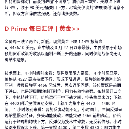
但特朗普称对目前谈判进程“不满意”；油价周三重挫，美原油下跌
超 4% ，收于 90 美元/桶关口下方，尽管美伊谈判“进展顺利”消息不
断，但双方言辞依然强硬，还存诸多变数。
D Prime 每日汇评 | 黄金>>
金价周三跌至两个月新低，现货黄金下跌 1.14% 报每盎
司 4456.10 美元，盘中触及 3 月 27 日以来最低，主要受累于市场
预期货币政策将收紧以遏制不断上升的通胀，同时伊朗战争尚无明
确结束迹象。
技术面上，4 小时级别来看：反弹受限阻力密集， 4 小时图显示，
价格从 4527 高点持续下行，形成下降通道，反弹始终受通道上沿
压制。凌晨反弹至 4466 区域后，再次遇阻回落，该位置既是前期
下跌口，也是短周期均线压制位，阻力有效性较强。布林带开口向
下，中轨持续下压，价格运行于中下轨之间，空头格局未改；下轨
在 4400 附近提供短期支撑，上轨阻力集中在 4470 — 4480 区
间。 1 小时级别来看：弱势反弹动能不足，小时图上，早间反弹呈
现缩量慢涨特征，多头动能疲软，未能突破 4466 前期高点。价格
运行于短周期均线下方，反弹仅为技术性修复，无反转信号。小时
级别支撑逐步下移，第一支撑 4400 ，第二支撑 4350 ；阻力集中