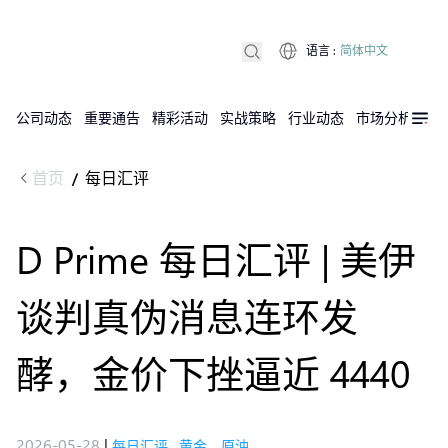
语言
:
简体中文
公司动态
重要通告
精彩活动
实战策略
行业动态
市场分析
DX
首页
每日汇评
/
D Prime 每日汇评 | 美伊
谈判真伪消息连环发
酵，金价下挫逼近 4440
2026-05-28
|
每日汇评
,
黄金，原油