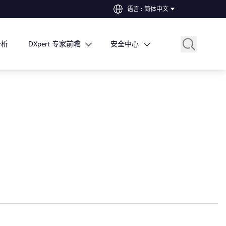
语言
:
简体中文
分析
DXpert 专家前瞻
安全中心