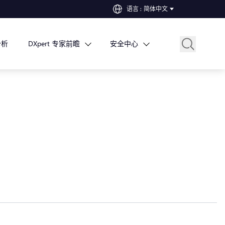
语言
:
简体中文
分析
DXpert 专家前瞻
安全中心