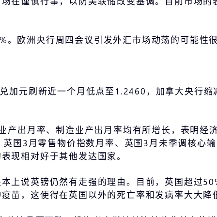
市场在谨慎行事，以防美联储改变基调。目前市场的
0.3%。欧洲央行周四会议引发外汇市场动荡的可能性
兑加元刷新近一个月低点至1.2460，加拿大央行
工业产出月率、制造业产出月率均有所增长，表明经
、英国3月零售物价指数月率、英国3月未季调核心输
的表现相对好于其他发达国家。
本上说英镑仍然有走强的理由。目前，英国超过50
种疫苗，这使得在英国以外的死亡率和发病率大大降