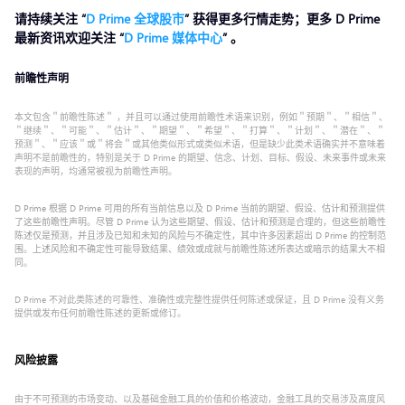
请持续关注 “
D Prime 全球股市
” 获得更多行情走势；更多 D Prime
最新资讯欢迎关注 “
D Prime 媒体中心
” 。
前瞻性声明
本文包含＂前瞻性陈述＂ ，并且可以通过使用前瞻性术语来识别，例如＂预期＂、＂相信＂、
＂继续＂、＂可能＂、＂估计＂、＂期望＂、＂希望＂、＂打算＂、＂计划＂、＂潜在＂、＂
预测＂、＂应该＂或＂将会＂或其他类似形式或类似术语，但是缺少此类术语确实并不意味着
声明不是前瞻性的，特别是关于 D Prime 的期望、信念、计划、目标、假设、未来事件或未来
表现的声明，均通常被视为前瞻性声明。
D Prime 根据 D Prime 可用的所有当前信息以及 D Prime 当前的期望、假设、估计和预测提供
了这些前瞻性声明。尽管 D Prime 认为这些期望、假设、估计和预测是合理的，但这些前瞻性
陈述仅是预测，并且涉及已知和未知的风险与不确定性，其中许多因素超出 D Prime 的控制范
围。上述风险和不确定性可能导致结果、绩效或成就与前瞻性陈述所表达或暗示的结果大不相
同。
D Prime 不对此类陈述的可靠性、准确性或完整性提供任何陈述或保证，且 D Prime 没有义务
提供或发布任何前瞻性陈述的更新或修订。
风险披露
由于不可预测的市场变动、以及基础金融工具的价值和价格波动，金融工具的交易涉及高度风