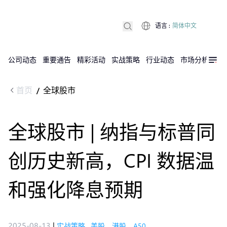
语言
:
简体中文
公司动态
重要通告
精彩活动
实战策略
行业动态
市场分析
DX
首页
全球股市
/
全球股市 | 纳指与标普同
创历史新高，CPI 数据温
和强化降息预期
2025-08-13
|
实战策略
,
美股，港股，A50