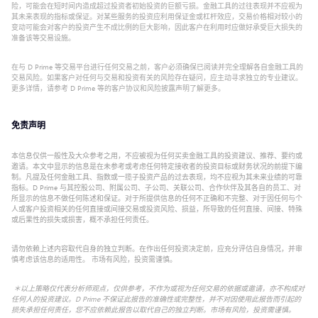
险，可能会在短时间内造成超过投资者初始投资的巨额亏损。金融工具的过往表现并不应视为
其未来表现的指标或保证。对某些服务的投资应利用保证金或杠杆效应，交易价格相对较小的
变动可能会对客户的投资产生不成比例的巨大影响，因此客户在利用时应做好承受巨大损失的
准备该等交易设施。
在与 D Prime 等交易平台进行任何交易之前，客户必须确保已阅读并完全理解各自金融工具的
交易风险。如果客户对任何与交易和投资有关的风险存在疑问，应主动寻求独立的专业建议。
更多详情，请参考 D Prime 等的客户协议和风险披露声明了解更多。
免责声明
本信息仅供一般性及大众参考之用，不应被视为任何买卖金融工具的投资建议、推荐、要约或
邀请。本文中显示的信息是在未参考或考虑任何特定接收者的投资目标或财务状况的前提下编
制。凡提及任何金融工具、指数或一揽子投资产品的过去表现，均不应视为其未来业绩的可靠
指标。D Prime 与其控股公司、附属公司、子公司、关联公司、合作伙伴及其各自的员工、对
所显示的信息不做任何陈述和保证。对于所提供信息的任何不正确和不完整、对于因任何与个
人或客户投资相关的任何直接或间接交易或投资风险、损益，所导致的任何直接、间接、特殊
或后果性的损失或损害，概不承担任何责任。
请勿依赖上述内容取代自身的独立判断。在作出任何投资决定前，应充分评估自身情况，并审
慎考虑该信息的适用性。 市场有风险，投资需谨慎。
＊以上策略仅代表分析师观点，仅供参考，不作为或视为任何交易的依据或邀请，亦不构成对
任何人的投资建议。D Prime 不保证此报告的准确性或完整性，并不对因使用此报告而引起的
损失承担任何责任，您不应依赖此报告以取代自己的独立判断。市场有风险，投资需谨慎。