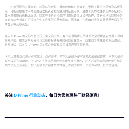
由于不可预测的市场变动、以及基础金融工具的价值和价格波动，金融工具的交易涉及高度风
险，可能会在短时间内造成超过投资者初始投资的巨额亏损。金融工具的过往表现并不应视为
其未来表现的指标或保证。对某些服务的投资应利用保证金或杠杆效应，交易价格相对较小的
变动可能会对客户的投资产生不成比例的巨大影响，因此客户在利用时应做好承受巨大损失的
准备该等交易设施。
在与 D Prime 等交易平台进行任何交易之前，客户必须确保已阅读并完全理解各自金融工具的
交易风险。如果客户对任何与交易和投资有关的风险存在疑问，应主动寻求独立的专业建议。
更多详情，请参考 D Prime 等的客户协议和风险披露声明了解更多。
＊以上策略仅代表分析师观点，仅供参考，不作为或视为任何交易的依据或邀请，亦不构成对
任何人的投资建议。D Prime 不保证此报告的准确性或完整性，并不对因使用此报告而引起的
损失承担任何责任，您不应依赖此报告以取代自己的独立判断。市场有风险，投资需谨慎。
关注
D Prime 行业动态
，每日为您梳理热门财经消息！