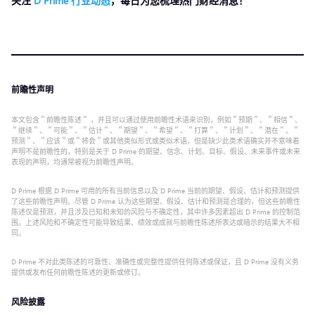
关注
D Prime 行业动态
，每日为您梳理热门财经消息！
前瞻性声明
本文包含＂前瞻性陈述＂ ，并且可以通过使用前瞻性术语来识别，例如＂预期＂、＂相信＂、
＂继续＂、＂可能＂、＂估计＂、＂期望＂、＂希望＂、＂打算＂、＂计划＂、＂潜在＂、＂
预测＂、＂应该＂或＂将会＂或其他类似形式或类似术语，但是缺少此类术语确实并不意味着
声明不是前瞻性的，特别是关于 D Prime 的期望、信念、计划、目标、假设、未来事件或未来
表现的声明，均通常被视为前瞻性声明。
D Prime 根据 D Prime 可用的所有当前信息以及 D Prime 当前的期望、假设、估计和预测提供
了这些前瞻性声明。尽管 D Prime 认为这些期望、假设、估计和预测是合理的，但这些前瞻性
陈述仅是预测，并且涉及已知和未知的风险与不确定性，其中许多因素超出 D Prime 的控制范
围。上述风险和不确定性可能导致结果、绩效或成就与前瞻性陈述所表达或暗示的结果大不相
同。
D Prime 不对此类陈述的可靠性、准确性或完整性提供任何陈述或保证，且 D Prime 没有义务
提供或发布任何前瞻性陈述的更新或修订。
风险披露