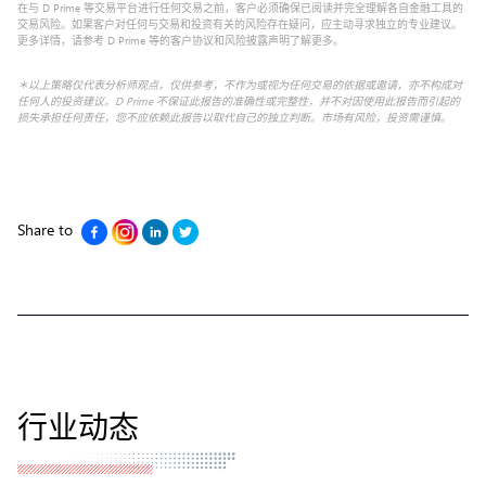
在与 D Prime 等交易平台进行任何交易之前，客户必须确保已阅读并完全理解各自金融工具的
交易风险。如果客户对任何与交易和投资有关的风险存在疑问，应主动寻求独立的专业建议。
更多详情，请参考 D Prime 等的客户协议和风险披露声明了解更多。
＊以上策略仅代表分析师观点，仅供参考，不作为或视为任何交易的依据或邀请，亦不构成对
任何人的投资建议。D Prime 不保证此报告的准确性或完整性，并不对因使用此报告而引起的
损失承担任何责任，您不应依赖此报告以取代自己的独立判断。市场有风险，投资需谨慎。
Share to
行业动态