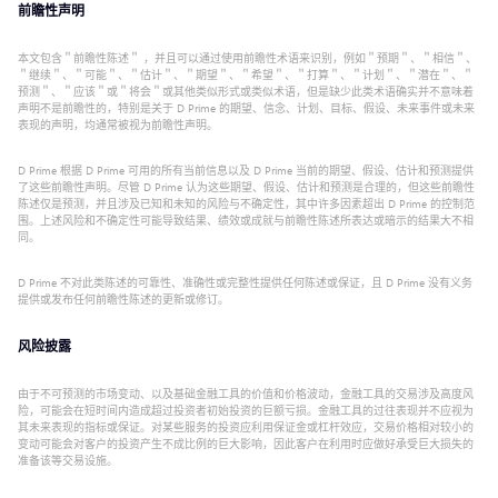
前瞻性声明
本文包含＂前瞻性陈述＂ ，并且可以通过使用前瞻性术语来识别，例如＂预期＂、＂相信＂、
＂继续＂、＂可能＂、＂估计＂、＂期望＂、＂希望＂、＂打算＂、＂计划＂、＂潜在＂、＂
预测＂、＂应该＂或＂将会＂或其他类似形式或类似术语，但是缺少此类术语确实并不意味着
声明不是前瞻性的，特别是关于 D Prime 的期望、信念、计划、目标、假设、未来事件或未来
表现的声明，均通常被视为前瞻性声明。
D Prime 根据 D Prime 可用的所有当前信息以及 D Prime 当前的期望、假设、估计和预测提供
了这些前瞻性声明。尽管 D Prime 认为这些期望、假设、估计和预测是合理的，但这些前瞻性
陈述仅是预测，并且涉及已知和未知的风险与不确定性，其中许多因素超出 D Prime 的控制范
围。上述风险和不确定性可能导致结果、绩效或成就与前瞻性陈述所表达或暗示的结果大不相
同。
D Prime 不对此类陈述的可靠性、准确性或完整性提供任何陈述或保证，且 D Prime 没有义务
提供或发布任何前瞻性陈述的更新或修订。
风险披露
由于不可预测的市场变动、以及基础金融工具的价值和价格波动，金融工具的交易涉及高度风
险，可能会在短时间内造成超过投资者初始投资的巨额亏损。金融工具的过往表现并不应视为
其未来表现的指标或保证。对某些服务的投资应利用保证金或杠杆效应，交易价格相对较小的
变动可能会对客户的投资产生不成比例的巨大影响，因此客户在利用时应做好承受巨大损失的
准备该等交易设施。