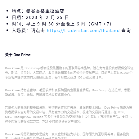
地点：曼谷香格里拉酒店
日期：2023 年 2 月 25 日
时间：早上 9 时 30 分至晚上 6 时（GMT +7）
入场费：请点击
https://tradersfair.com/thailand
查询
关于 Doo Prime
Doo Prime 是 Doo Group 都会控股集团旗下的互联网券商品牌，旨在为专业投资者提供全球证
券、期货、货币对、大宗商品、股票指数和基金的差价合约交易产品，目前已为超过 90,000 个
专业客户提供优质的交易经纪服务，每个月成交超过 100 万张交易订单。
Doo Prime 持有塞舌尔、毛里求斯和瓦努阿图的金融监管牌照，Doo Group 在达拉斯、悉尼、
新加坡、香港、迪拜、吉隆坡等地设有运营中心。
凭借强大的金融科技基础设施、密切的合作伙伴关系、资深的技术团队，Doo Prime 始终为投
资者提供安全可靠的交易环境、具有竞争力的交易成本、极速的交易执行通道，在 MT4、
MT5、TradingView、InTrade 等多个行业领先的交易终端上提供超过 1 万种交易产品，支持 10
种不同货币的存取款方式，7*24 小时的多语言客户服务。
Doo Prime 的愿景和使命是成为一家以金融科技为核心、国际领先的互联网券商，服务投资
者，让全球金融产品投资成为一件简单的事情。