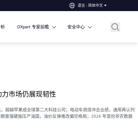
语言
:
简体中文
分析
DXpert 专家前瞻
安全中心
劳动力市场仍展现韧性
.88 万亿美元，超越苹果成全球第二大科技公司；电动车退烧冲击业绩，通用再认列
特朗普强硬施压产油国，油价反弹难改偏空格局；2026 年首份非农数据