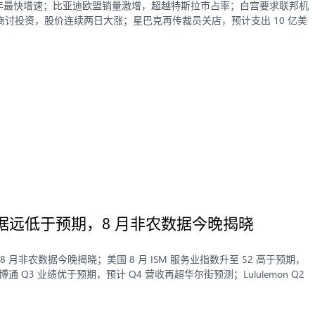
8% 创近两年最快增速；比亚迪欧盟销量激增，超越特斯拉市占率；白宫要求联邦机
讨投资，股价连续两日大涨；星巴克再传裁员关店，预计支出 10 亿美
就业数据远低于预期，8 月非农数据今晚揭晓
期，8 月非农数据今晚揭晓；美国 8 月 ISM 服务业指数升至 52 高于预期，
通 Q3 业绩优于预期，预计 Q4 营收再超华尔街预测；Lululemon Q2