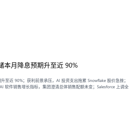
储本月降息预期升至近 90%
至近 90%；获利前景承压，AI 投资支出拖累 Snowflake 股价急挫；
 AI 软件销售增长指标，集团澄清总体销售配额未变；Salesforce 上调全