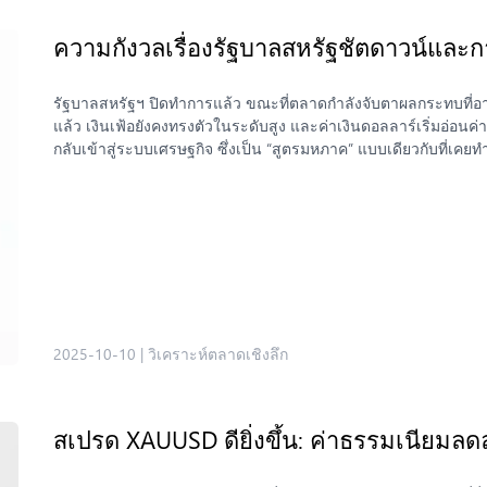
ความกังวลเรื่องรัฐบาลสหรัฐชัตดาวน์และกา
รัฐบาลสหรัฐฯ ปิดทำการแล้ว ขณะที่ตลาดกำลังจับตาผลกระทบที่อา
แล้ว เงินเฟ้อยังคงทรงตัวในระดับสูง และค่าเงินดอลลาร์เริ่มอ่อนค่
กลับเข้าสู่ระบบเศรษฐกิจ ซึ่งเป็น “สูตรมหภาค” แบบเดียวกับที่เคยทำ
เห็นสัญญาณบางอย่างที่อาจยิ่งใหญ่กว่าเดิม โลหะเงินจะสามารถทำล
เมื่อปีที่แล้ว ทองคำแตะ $3,000 ซึ่งตอนนั้นก็มีคนคิดว่าเป็นไปไม่ไ
ชัด: ราคาของโลหะเงินได้ปรับตัวสูงขึ้นอย่างต่อเนื่อง โดยได้รับแร
ขึ้น และกระแสการลงทุนในสินทรัพย์ปลอดภัยที่กลับมาอีกครั้ง จา
ราคากำลังเข้าใกล้ระดับที่ไม่เคยเห็นมาตั้งแต่ปี 2011 ความแตกต่า
การเงินที่ผ่อนคลายมากขึ้น” เมื่อธนาคารกลางสหรัฐ (Fed) ลดดอ
ยิ่งโดดเด่นขึ้น เพราะในสภาวะที่อัตราผลตอบแทนต่ำ สินทรัพย์ที่ไม่ม
รัฐบาลสหรัฐฯ ก็ยิ่งกลายเป็น “ค็อกเทลของความกลัว สภาพคล่อง
2025-10-10
โลหะเงินในช่วงหลายเดือนที่ผ่านมา จะเห็นได้ว่าแรงส่งของตลาดย
|
วิเคราะห์ตลาดเชิงลึก
สหรัฐฯ หรือท่าทีผ่อนคลายจาก Fed ราคาของโลหะเงินก็มักจะขยับข
ว่า ทองคำมีผลงานเหนือกว่าโลหะเงินอย่างมากตั้งแต่ปี 1980 โดยมูล
หลังอยู่มาก แต่หากสังเกตให้ดี ทั้งสองโลหะกำลังแสดงให้เห็นถึง รู
สเปรด XAUUSD ดียิ่งขึ้น: ค่าธรรมเนียมลดล
โค้งสีเขียวในกราฟ การฟื้นตัวรอบแรกเกิดขึ้นหลังวิกฤตปี 2011 และร
ได้ทะยานขึ้นในแนวตั้งไปแล้ว ขณะที่โลหะเงินกำลังสร้างรูปแบบคล