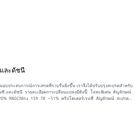
และดัชนี
อบประสบการณ์การเทรดที่ราบรื่นยิ่งขึ้น เราจึงได้ปรับปรุงสเปรดสำหรับ
ี และดัชนี รายละเอียดการเปลี่ยนแปลงมีดังนี้: โลหะพิเศษ สัญลักษณ์
0% RKGCNH.s 159 78 ~51% คริปโตเคอร์เรนซี สัญลักษณ์ สเปรด
 ETHUST 352 301 ~14% ดัชนี สัญลักษณ์ สเปรดเฉลี่ย สเปรดเป้า
00 ~38% HK50.s 2097 1350 ~36% โปรดทราบ: ค่า “สเปรดเฉลี่ย”
นั้น สเปรดจริงอาจแตกต่างไปตาม ความผันผวนของตลาด […]