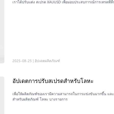
จุดในกราฟ คือแนวโน้มที่นักวิเคราะห์คาดการณ์ไว้ ซึ่งอาจเป็น การ
เราได้ปรับแต่ง สเปรด XAUUSD เพื่อมอบประสบการณ์การเทรดที่ลื่น
ยาวนานหลายทศวรรษของทองคำ หากสิ่งนี้เกิดขึ้นจริง ราคาโลหะเงิน
นานของโลหะเงินก็ได้ การต่อสู้ของโลหะเงินกับกำแพงราคา $50 ก
ว่า โลหะเงินจะสร้างฐานราคาใหญ่ ทดสอบแนวต้านที่ $50 แล้วจะเกิด
รอบนี้มีปัจจัยที่แตกต่างออกไป ทำให้ฝั่งกระทิงยังคงมีความหวัง:
ส่งให้ราคาทะยานขึ้นสู่ระดับจิตวิทยาที่ $75 ได้ไม่ยาก ตัวเลขนี้ไ
รอบก่อนหน้า ซึ่งยังอยู่ในกรอบความผันผวนทางประวัติศาสตร์ข
กำลังคาดการณ์ว่าจะมีการ ลดดอกเบี้ยอีกสองครั้งในปี 2025 ตามข้อมู
ของราคา อัตราดอกเบี้ยที่ต่ำลงจะทำให้ค่าเงินดอลลาร์สหรัฐอ่อน
แรงหนุนในทันทีต่อทิศทางราคาของโลหะเงิน ทุกการคาดการณ์ราคาหล
ผ่อนคลายนโยบาย โลหะเงินจะพุ่งขึ้น และเมื่อเฟดเข้มงวด ราคาจะชะล
เสริมอย่างภาระหนี้ทั่วโลกที่สูงขึ้น การเติบโตทางเศรษฐกิจที่เ
2025-08-25
|
อัปเดตผลิตภัณฑ์
คือ พายุสมบูรณ์แบบสำหรับโลหะเงิน โลหะเงินจะขึ้นถึง $75 ได้จริ
เกือบ $50 ในปี 2011 และหากคำนวณตามสัดส่วนของอัตราเงินเฟ้อแล
ราว $70–$80 เพื่อให้สิ่งนี้เกิดขึ้นได้ ต้องมีเงื่อนไขดังต่อไปนี้
อัปเดตการปรับสเปรดสำหรับโลหะ
แห่งประชาชน” ได้อีกครั้ง เมื่อความกลัวมาพบกับสภาพคล่อง โล
การลดดอกเบี้ย และการที่โลหะเงินตามหลังทองคำมายาวนาน แนวโน
ไม่ คำตอบขึ้นอยู่กับว่าความตึงเครียดทางเศรษฐกิจนี้จะยืดเยื้อแค่ไห
เพื่อให้ผลิตภัณฑ์ของเรามีความสามารถในการแข่งขันมากขึ้น และม
ขึ้น และเมื่อมันตื่น ตลาดอาจต้องใส่แว่นกันแดดเตรียมรับแสงเจิดจ
สำหรับผลิตภัณฑ์ โลหะ บางรายการ