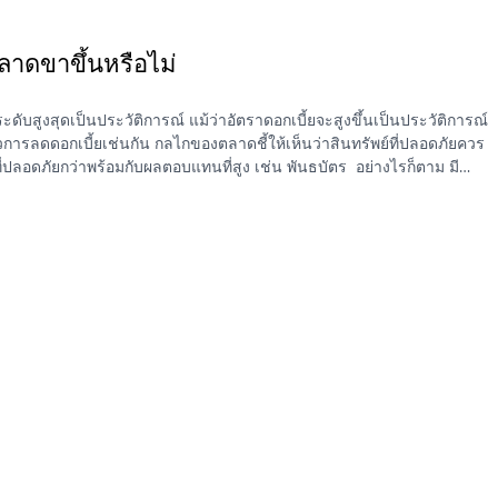
ตลาดขาขึ้นหรือไม่
บสูงสุดเป็นประวัติการณ์ แม้ว่าอัตราดอกเบี้ยจะสูงขึ้นเป็นประวัติการณ์
รลดดอกเบี้ยเช่นกัน กลไกของตลาดชี้ให้เห็นว่าสินทรัพย์ที่ปลอดภัยควร
่ปลอดภัยกว่าพร้อมกับผลตอบแทนที่สูง เช่น พันธบัตร อย่างไรก็ตาม มี
ความกังวลการเร่งตัวของอัตราเงินเฟ้อ รวมถึงสกุลเงินที่หนุนด้วย
กิดภาวะถดถอย และอื่นๆ ปัจจัยทั้งหมดนี้ทำให้นักลงทุนตั้งคำถามว่านี่อาจ
ารถพุ่งเหนือแนวต้านราคาจิตวิทยาที่ 2,000 เหรียญสหรัฐได้หรือไม่? ใน
งราคาโดยสำรวจปัจจัยสำคัญหลายๆอย่างที่ทำให้ทองคำเป็นการลงทุนที่
งปฏิกิริยาพื้นฐานชนิดใดที่สามารถเป็นตัวกระตุ้นการขึ้นของราคาเพื่อทำ
ราจะวิเคราะห์ถึงอนาคต เราต้องมองย้อนกลับไปที่ประวัติของทองคำก่อน
น ราคาทองคำมีความผันผวนอย่างมากในช่วง 50 ปีที่ผ่านมา อย่างไรก็ตาม
ำหรับนักลงทุน การทำความเข้าใจพฤติกรรมราคาเหล่านี้ในบริบทเมื่ออดีต
ขึ้น ก่อนปี 1971 ราคาทองคำถูกผูกไว้กับสกุลเงินดอลลาร์สหรัฐฯ ที่
ดนั้นมีทองคำเป็นหลักประกัน พูดง่ายๆ ก็คือ เฟดไม่สามารถพิมพ์เงิน
1 ประธานาธิบดี Nixon ของสหรัฐฯ ได้เปลี่ยนแปลงระบบการเงินโลกในชั่ว