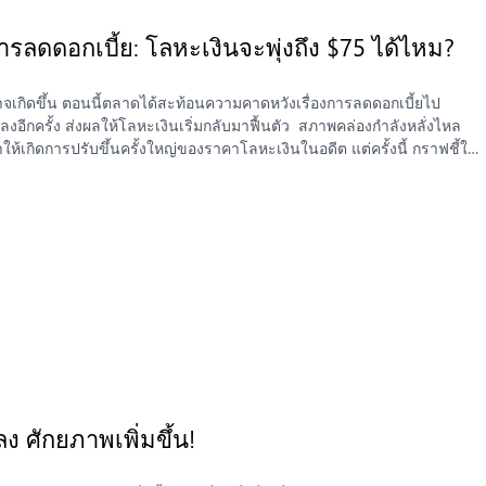
รลดดอกเบี้ย: โลหะเงินจะพุ่งถึง $75 ได้ไหม?
จเกิดขึ้น ตอนนี้ตลาดได้สะท้อนความคาดหวังเรื่องการลดดอกเบี้ยไป
าลงอีกครั้ง ส่งผลให้โลหะเงินเริ่มกลับมาฟื้นตัว สภาพคล่องกำลังหลั่งไหล
ให้เกิดการปรับขึ้นครั้งใหญ่ของราคาโลหะเงินในอดีต แต่ครั้งนี้ กราฟชี้ให้
ายคำสาป 40 ปี และพุ่งทะลุถึง $75 ได้หรือไม่? ฟังดูเหมือนความฝัน แต่
ด้เช่นกัน การคาดการณ์ราคาโลหะเงิน ปี 2025 เริ่มจากสิ่งที่เห็นได้
งหนุนจากค่าเงินดอลลาร์สหรัฐที่อ่อนค่า ความต้องการอุตสาหกรรมที่เพิ่ม
กการคาดการณ์หลายสำนักเกี่ยวกับราคาโลหะเงินในปี 2025 พบว่าตอนนี้
งในรอบนี้คือ “ภาวะตึงตัวทางเศรษฐกิจมหภาค” ที่เกิดขึ้นพร้อมกับ “นโยบาย
กเบี้ย ผลตอบแทนพันธบัตรจะลดลง และโลหะมีค่าต่างๆ เช่น โลหะเงิน จะ
ีดอกเบี้ยจะดูน่าดึงดูดยิ่งกว่าเดิม เมื่อรวมกับปัญหาการชัตดาวน์ของ
 และโอกาส” ที่พร้อมขับเคลื่อนตลาด หากคุณติดตามแนวโน้มราคาของ
ังคงต่อเนื่อง และทุกครั้งที่มีสัญญาณของการชะลอตัวทางเศรษฐกิจ
ึ้นอีกขั้น ทองคำ vs โลหะเงิน: เกมระยะยาว กราฟนี้แสดงให้เห็น
ค่าที่ปรับตามดัชนีของทองคำเพิ่มขึ้นเกือบ 7 เท่า ขณะที่โลหะเงินยังตาม
ปแบบการฟื้นตัวแบบก้นกลม ตลอดช่วง 20 ปีที่ผ่านมา ซึ่งถูกระบุด้วยเส้น
ง ศักยภาพเพิ่มขึ้น!
อบที่สอง ซึ่งก็คือช่วงที่เรากำลังอยู่ตอนนี้ มีลักษณะคล้ายกันมาก ทองคำ
้ายกระจกสะท้อน อาจบ่งชี้ถึงการฟื้นตัวตามมาช้ากว่า ลูกศรสีม่วงแบบ