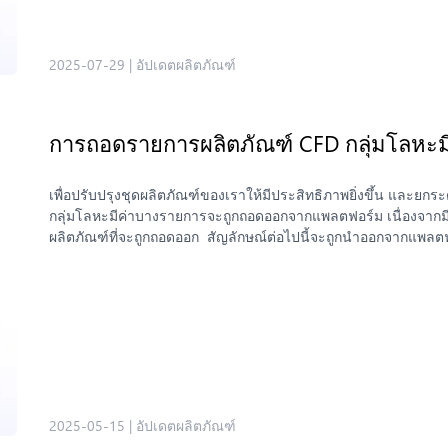
2025-07-29
|
อัปเดตผลิตภัณฑ์
การถอดรายการผลิตภัณฑ์ CFD กลุ่มโลห
เพื่อปรับปรุงชุดผลิตภัณฑ์ของเราให้มีประสิทธิภาพยิ่งขึ้น และ
กลุ่มโลหะมีค่าบางรายการจะถูกถอดออกจากแพลตฟอร์ม เนื่องจา
ผลิตภัณฑ์ที่จะถูกถอดออก สัญลักษณ์ต่อไปนี้จะถูกนำออกจากแพลต
สำคัญ: เราขอแนะนำให้คุณตรวจสอบสถานะการเทรดของคุณ และดำเ
คุณ หากคุณมีคำถามเพิ่มเติมหรือต้องการความช่วยเหลือ ทีมสนับ
2025-05-15
|
อัปเดตผลิตภัณฑ์