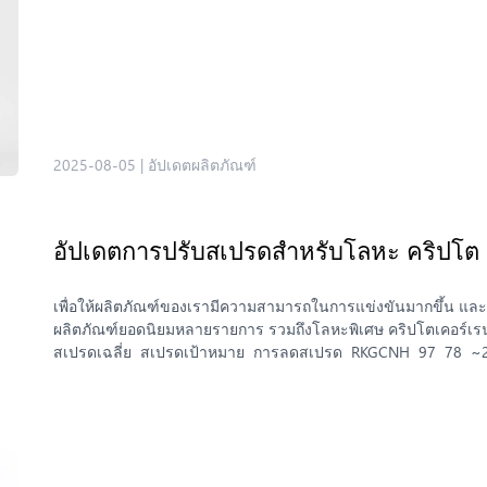
2025-08-05
|
อัปเดตผลิตภัณฑ์
อัปเดตการปรับสเปรดสำหรับโลหะ คริปโต 
เพื่อให้ผลิตภัณฑ์ของเรามีความสามารถในการแข่งขันมากขึ้น และม
ผลิตภัณฑ์ยอดนิยมหลายรายการ รวมถึงโลหะพิเศษ คริปโตเคอร์เรนซ
สเปรดเฉลี่ย สเปรดเป้าหมาย การลดสเปรด RKGCNH 97 78 ~2
เฉลี่ย สเปรดเป้าหมาย การลดสเปรด BTCUST 2901 1990 ~31%
หมาย การลดสเปรด NAS100.s 215 180 ~16% GER.40.s 323 2
ที่แสดงด้านบนอ้างอิงจากข้อมูลในอดีตและใช้สำหรับอ้างอิงเท่า