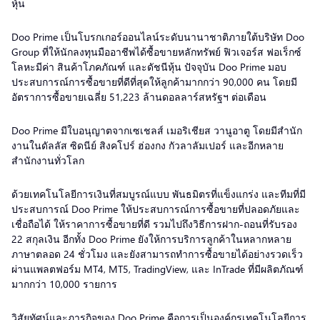
หุ้น
Doo Prime เป็นโบรกเกอร์ออนไลน์ระดับนานาชาติภายใต้บริษัท Doo
Group ที่ให้นักลงทุนมืออาชีพได้ซื้อขายหลักทรัพย์ ฟิวเจอร์ส ฟอเร็กซ์
โลหะมีค่า สินค้าโภคภัณฑ์ และดัชนีหุ้น ปัจจุบัน Doo Prime มอบ
ประสบการณ์การซื้อขายที่ดีที่สุดให้ลูกค้ามากกว่า 90,000 คน โดยมี
อัตราการซื้อขายเฉลี่ย 51,223 ล้านดอลลาร์สหรัฐฯ ต่อเดือน
Doo Prime มีใบอนุญาตจากเซเชลส์ เมอริเชียส วานูอาตู โดยมีสำนัก
งานในดัลลัส ซิดนีย์ สิงคโปร์ ฮ่องกง กัวลาลัมเปอร์ และอีกหลาย
สำนักงานทั่วโลก
ด้วยเทคโนโลยีการเงินที่สมบูรณ์แบบ พันธมิตรที่แข็งแกร่ง และทีมที่มี
ประสบการณ์ Doo Prime ให้ประสบการณ์การซื้อขายที่ปลอดภัยและ
เชื่อถือได้ ให้ราคาการซื้อขายที่ดี รวมไปถึงวิธีการฝาก-ถอนที่รับรอง
22 สกุลเงิน อีกทั้ง Doo Prime ยังให้การบริการลูกค้าในหลากหลาย
ภาษาตลอด 24 ชั่วโมง และยังสามารถทำการซื้อขายได้อย่างรวดเร็ว
ผ่านแพลตฟอร์ม MT4, MT5, TradingView, และ InTrade ที่มีผลิตภัณฑ์
มากกว่า 10,000 รายการ
วิสัยทัศน์และภารกิจของ Doo Prime คือการเป็นองค์กรเทคโนโลยีการ