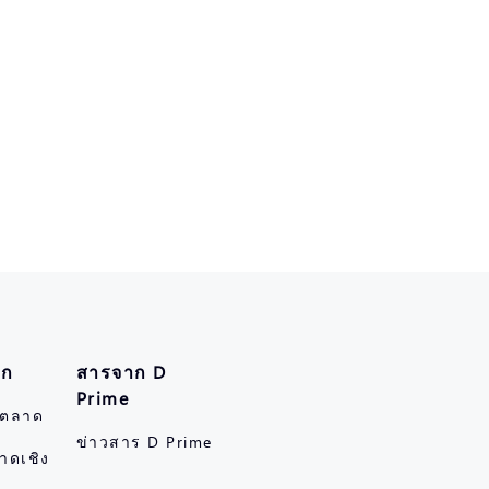
ึก
สารจาก D
Prime
์ตลาด
ข่าวสาร D Prime
าดเชิง