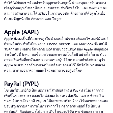
ทำให้ Walmart พร้อมสำหรับฤดูกาลวันหยุดนี้ นักลงทุนต่างจับตามอง
เพื่อดูว่ากลยุทธ์เหล่านี้จะประสบความสำเร็จหรือไม่ และ Walmart จะ
สามารถรักษาความได้เปรียบในการแข่งขัน ด้วยราคาที่ดึงดูดใจเมื่อ
ต้องเผชิญหน้ากับ Amazon และ Target
Apple (AAPL)
Apple ยังคงเป็นที่ต้องการสูงในช่วงแบล็กฟรายเดย์และไซเบอร์มันเดย์
ด้วยผลิตภัณฑ์พรีเมียมอย่าง iPhone, AirPods และ MacBook ซึ่งมักได้
รับความนิยมอย่างล้นหลาม ยอดขายช่วงวันหยุดของ Apple มักถูกมอง
ว่าเป็นตัวชี้วัดความแข็งแกร่งของภาคเทคโนโลยี อย่างไรก็ตาม ด้วย
ภาวะเงินเฟ้อที่กดดันงบประมาณของผู้บริโภค ตลาดกำลังจับตาดูว่า
Apple จะสามารถรักษาแรงขับเคลื่อนของตนไว้ได้หรือไม่ ท่ามกลาง
ความท้าทายจากความอ่อนไหวต่อราคาของผู้บริโภค
PayPal (PYPL)
ไซเบอร์มันเดย์ถือเป็นเหตุการณ์สำคัญสำหรับ PayPal เนื่องจากการ
เพิ่มขึ้นของธุรกรรมออนไลน์ส่งผลโดยตรงต่อปริมาณการชำระเงิน
ของบริษัท หลังจากที่ PayPal ได้พยายามปรับบริการให้หลากหลายและ
ปรับปรุงความสามารถในการทำกำไร ฤดูกาลวันหยุดนี้จึงเป็นบท
ทดสอบสำคัญต่อแนวโน้มการเติบโตของบริษัท หากข้อมูลธุรกรรม